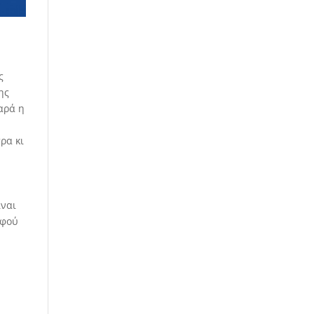
ς
ης
αρά η
ρα κι
ίναι
αφού