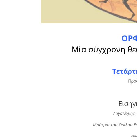
ΟΡΦ
Μία σύγχρονη θε
Τετάρτ
Προ
Εισηγ
Λογοτέχνης,
Ιδρύτρια του Ομίλου 
«Φ