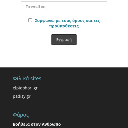
Συμφωνώ με τους όρους και τις
προϋποθέσεις
Φιλικά sites
elpidohori.gr
padisy.gr
Φάρος
Βοήθεια στον Άνθρωπο