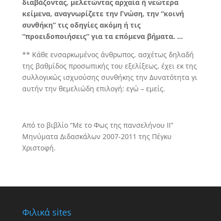
διαβάζοντας, μελετώντας αρχαία ή νεώτερα
κείμενα, αναγνωρίζετε την Γνώση, την “κοινή
συνθήκη” τις οδηγίες ακόμη ή τις
“προειδοποιήσεις” για τα επόμενα βήματα. …
** Κάθε ενσαρκωμένος άνθρωπος, ασχέτως δηλαδή
της βαθμίδος προσωπικής του εξελίξεως, έχει εκ της
συλλογικώς ισχυούσης συνθήκης την Δυνατότητα γι
αυτήν την θεμελιώδη επιλογή: εγώ – εμείς.
Από το βιβλίο “Με το Φως της πανσελήνου ΙΙ”
Μηνύματα Διδασκάλων 2007-2011 της Πέγκυ
Χριστοφή.
Φιλικά sites