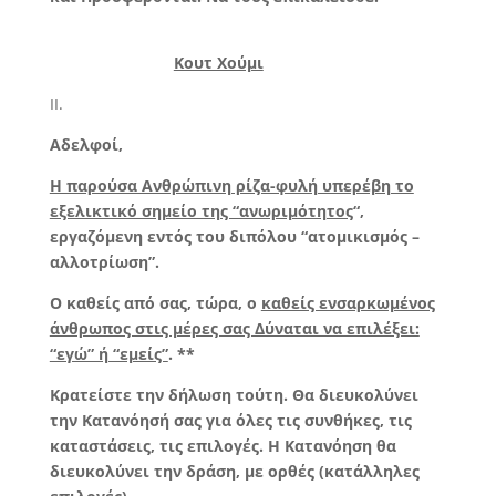
Κουτ Χούμι
ΙΙ.
Αδελφοί,
Η παρούσα Ανθρώπινη ρίζα-φυλή υπερέβη το
εξελικτικό σημείο της “ανωριμότητος
“,
εργαζόμενη εντός του διπόλου “ατομικισμός –
αλλοτρίωση”.
Ο καθείς από σας, τώρα, ο
καθείς ενσαρκωμένος
άνθρωπος στις μέρες σας Δύναται να επιλέξει:
“εγώ” ή “εμείς”
. **
Κρατείστε την δήλωση τούτη. Θα διευκολύνει
την Κατανόησή σας για όλες τις συνθήκες, τις
καταστάσεις, τις επιλογές. Η Κατανόηση θα
διευκολύνει την δράση, με ορθές (κατάλληλες