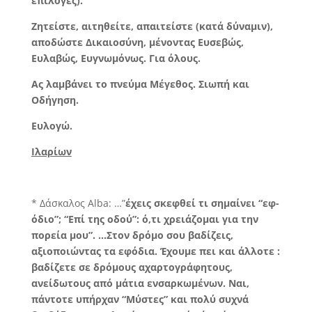
επιλογές).
Ζητείστε, αιτηθείτε, απαιτείστε (κατά δύναμιν),
αποδώστε Δικαιοσύνη, μένοντας Ευσεβώς,
Ευλαβώς, Ευγνωμόνως. Για όλους.
Ας λαμβάνει το πνεύμα Μέγεθος. Σιωπή και
Οδήγηση.
Ευλογώ.
Ιλαρίων
* Δάσκαλος Alba: …”
έχεις σκεφθεί τι σημαίνει “εφ-
όδιο”; “Επί της οδού”: ό,τι χρειάζομαι για την
πορεία μου”. …Στον δρόμο σου βαδίζεις,
αξιοποιώντας τα εφόδια. Έχουμε πει και άλλοτε :
βαδίζετε σε δρόμους αχαρτογράφητους,
ανείδωτους από μάτια ενσαρκωμένων. Ναι,
πάντοτε υπήρχαν “Μύστες” και πολύ συχνά