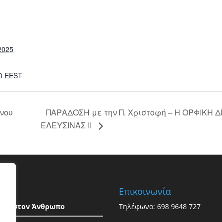
2025
30
EEST
ΠΑΡΑΔΟΣΗ με την Π. Χριστοφή – Η ΟΡΦΙΚΗ Δ
νου
ΕΛΕΥΣΙΝΑΣ ΙΙ
ος
Επικοινωνία
εια στον Άνθρωπο
Τηλέφωνο: 698 9648 727