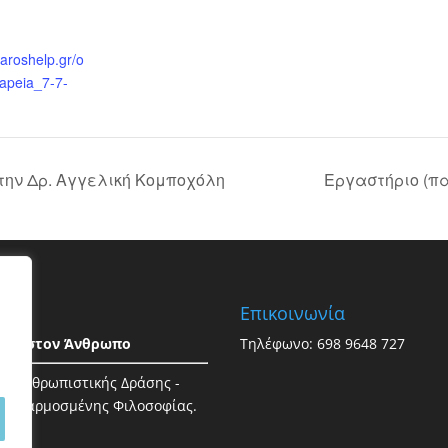
faroshelp.gr/o
apeia_7-7-
ην Δρ. Αγγελική Κομποχόλη
Εργαστήριο (πα
ος
Επικοινωνία
εια στον Άνθρωπο
Τηλέφωνο: 698 9648 727
ος Ανθρωπιστικής Δράσης -
ή Εφαρμοσμένης Φιλοσοφίας.