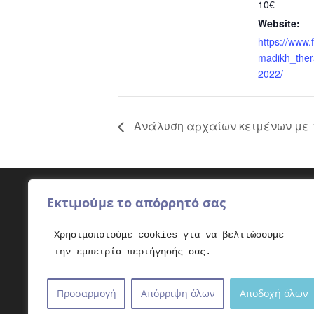
10€
Website:
https://www.
madikh_ther
2022/
Ανάλυση αρχαίων κειμένων με τ
Εκτιμούμε το απόρρητό σας
Φιλικά sites
Φάρ
Χρησιμοποιούμε cookies για να βελτιώσουμε
elpidohori.gr
Βοήθ
την εμπειρία περιήγησής σας.
padisy.gr
Όμιλ
Σχολ
Προσαρμογή
Απόρριψη όλων
Αποδοχή όλων