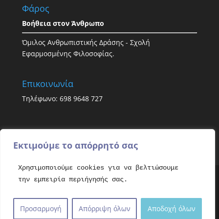
Φάρος
Βοήθεια στον Άνθρωπο
Όμιλος Ανθρωπιστικής Δράσης - Σχολή
Εφαρμοσμένης Φιλοσοφίας.
Επικοινωνία
Τηλέφωνο: 698 9648 727
Εκτιμούμε το απόρρητό σας
Χρησιμοποιούμε cookies για να βελτιώσουμε
την εμπειρία περιήγησής σας.
All rights reserved. Copyright © 2021 - Faroshelp.
Απαγορεύεται η αντιγραφή και ο πλαγιαρισμός
Προσαρμογή
Απόρριψη όλων
Αποδοχή όλων
χωρίς την σαφή αναφορά στην πηγή.