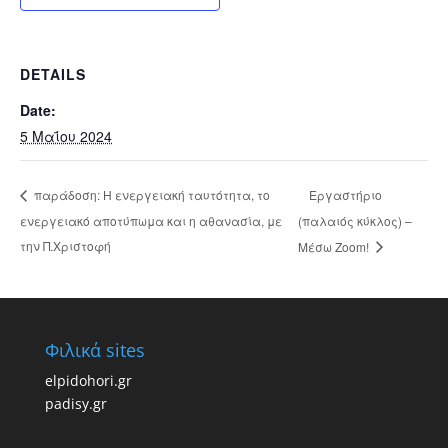
DETAILS
Date:
5 Μαΐου 2024
Εργαστήριο
παράδοση: Η ενεργειακή ταυτότητα, το
ενεργειακό αποτύπωμα και η αθανασία, με
(παλαιός κύκλος) –
την Π.Χριστοφή
Μέσω Zoom!
Φιλικά sites
elpidohori.gr
padisy.gr