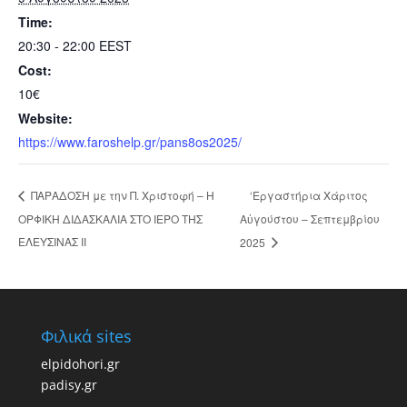
Time:
20:30 - 22:00
EEST
Cost:
10€
Website:
https://www.faroshelp.gr/pans8os2025/
‘Εργαστήρια Χάριτος
ΠΑΡΑΔΟΣΗ με την Π. Χριστοφή – Η
ΟΡΦΙΚΗ ΔΙΔΑΣΚΑΛΙΑ ΣΤΟ ΙΕΡΟ ΤΗΣ
Αὐγούστου – Σεπτεμβρίου
ΕΛΕΥΣΙΝΑΣ ΙΙ
2025
Φιλικά sites
elpidohori.gr
padisy.gr