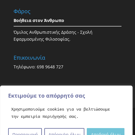
Φάρος
Βοήθεια στον Άνθρωπο
Όμιλος Ανθρωπιστικής Δράσης - Σχολή
Εφαρμοσμένης Φιλοσοφίας.
Επικοινωνία
Τηλέφωνο: 698 9648 727
Εκτιμούμε το απόρρητό σας
Χρησιμοποιούμε cookies για να βελτιώσουμε
την εμπειρία περιήγησής σας.
All rights reserved. Copyright © 2021 - Faroshelp.
Απαγορεύεται η αντιγραφή και ο πλαγιαρισμός
Προσαρμογή
Απόρριψη όλων
Αποδοχή όλων