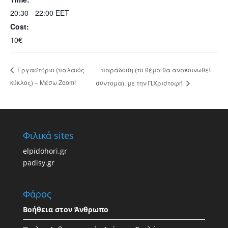
20:30 - 22:00
EET
Cost:
10€
παράδοση (το θέμα θα ανακοινωθεί
Εργαστήριο (παλαιός
κύκλος) – Μέσω Zoom!
σύντομα), με την Π.Χριστοφή
Φιλικά sites
elpidohori.gr
padisy.gr
Φάρος
Βοήθεια στον Άνθρωπο