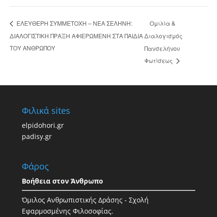
Ομιλία &
ΕΛΕΥΘΕΡΗ ΣΥΜΜΕΤΟΧΗ – ΝΕΑ ΣΕΛΗΝΗ:
ΔΙΑΛΟΓΙΣΤΙΚΗ ΠΡΑΞΗ ΑΦΙΕΡΩΜΕΝΗ ΣΤΑ ΠΑΙΔΙΑ
Διαλογισμός
ΤΟΥ ΑΝΘΡΩΠΟΥ
Πανσελήνου
Φωτίσεως
Φιλικά sites
elpidohori.gr
padisy.gr
Φάρος
Βοήθεια στον Άνθρωπο
Όμιλος Ανθρωπιστικής Δράσης - Σχολή
Εφαρμοσμένης Φιλοσοφίας.