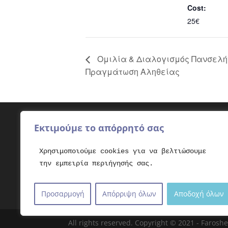
Cost:
25€
Ομιλία & Διαλογισμός Πανσελή
Πραγμάτωση Αληθείας
Εκτιμούμε το απόρρητό σας
Φιλικά sites
Φάρ
Χρησιμοποιούμε cookies για να βελτιώσουμε
elpidohori.gr
Βοήθ
την εμπειρία περιήγησής σας.
padisy.gr
Όμιλ
Σχολ
Προσαρμογή
Απόρριψη όλων
Αποδοχή όλων
All rights reserved. Copyright © 2021 - Faro