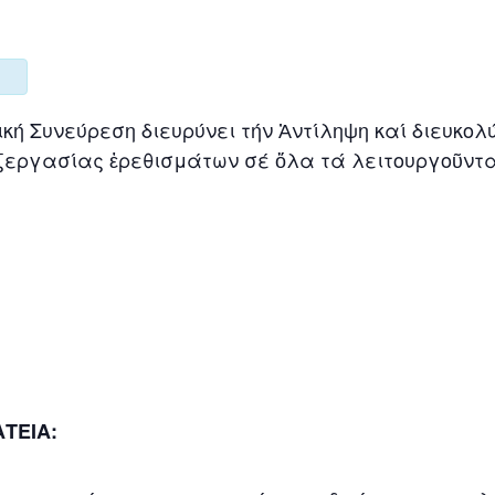
κή Συνεύρεση διευρύνει τήν Ἀντίληψη καί διευκολ
ξεργασίας ἐρεθισμάτων σέ ὅλα τά λειτουργοῦντ
ΤΕΙΑ: