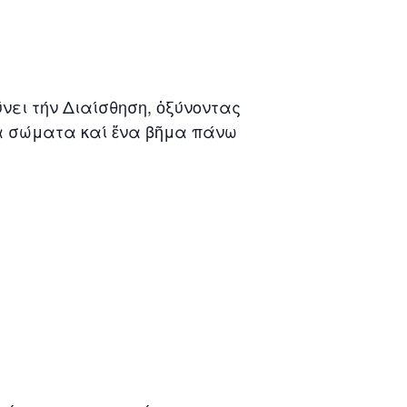
ύνει τήν Διαίσθηση, ὀξύνοντας
α σώματα καί ἕνα βῆμα πάνω