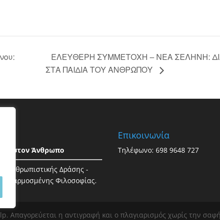
ΕΛΕΥΘΕΡΗ ΣΥΜΜΕΤΟΧΗ – ΝΕΑ ΣΕΛΗΝΗ: Δ
νου:
ΣΤΑ ΠΑΙΔΙΑ ΤΟΥ ΑΝΘΡΩΠΟΥ
ος
Επικοινωνία
εια στον Άνθρωπο
Τηλέφωνο: 698 9648 727
ος Ανθρωπιστικής Δράσης -
ή Εφαρμοσμένης Φιλοσοφίας.
shelp. Απαγορεύεται η αντιγραφή και ο πλαγιαρισμός χωρίς την σα