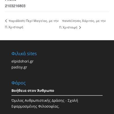
2103216803
πανσέληνος Χάριτος, με την
παράδοση: Περί Μαγείας, με την
Π. Χριστοφή
Π. Χριστοφή
Φιλικά sites
elpidohori.gr
padisy.gr
Φάρος
Βοήθεια στον Άνθρωπο
Όμιλος Ανθρωπιστικής Δράσης - Σχολή
Εφαρμοσμένης Φιλοσοφίας.