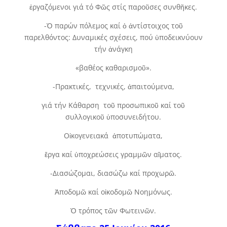
ἐργαζόμενοι γιά τό Φῶς στίς παροῦσες συνθῆκες.
-Ὁ παρών πόλεμος καί ὁ ἀντίστοιχος τοῦ
παρελθόντος: Δυναμικές σχέσεις, πού ὑποδεικνύουν
τήν ἀνάγκη
«βαθέος καθαρισμοῦ».
-Πρακτικές, τεχνικές, ἀπαιτούμενα,
γιά τήν Κάθαρση τοῦ προσωπικοῦ καί τοῦ
συλλογικοῦ ὑποσυνειδήτου.
Οἰκογενειακά ἀποτυπώματα,
ἔργα καί ὑποχρεώσεις γραμμῶν αἵματος.
-Διασώζομαι, διασώζω καί προχωρῶ.
Ἀποδομῶ καί οἰκοδομῶ Νοημόνως.
Ὁ τρόπος τῶν Φωτεινῶν.