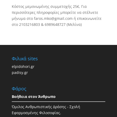
Κόστος μεμονωμένης συμμετοχής 25€, Για
περισσότερες πληροφορίες μπορείτε να στέλνετε
μήνυμα στο faros.mko@gmail.com ή επικοινωνείτε
στο 2103216803 & 6989648727 (Μελίνα)
Φιλικά sites
elpidohori.gr
padisy.gr
Φάρος
Βοήθεια στον Άνθρωπο
Όμιλος Ανθρωπιστικής Δράσης - Σχολή
Εφαρμοσμένης Φιλοσοφίας.