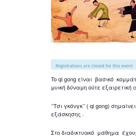
Registrations are closed for this event
To qi gong είναι βασικό κομμ
μυική δύναμη ούτε εξαιρετική 
‘’Τσι γκόνγκ’’ ( qi gong) σημαί
εξάσκησης .
Στο διαδικτυακό μάθημα έχουμ