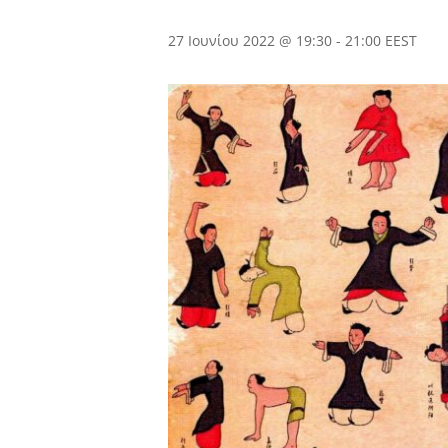
27 Ιουνίου 2022 @ 19:30
-
21:00
EEST