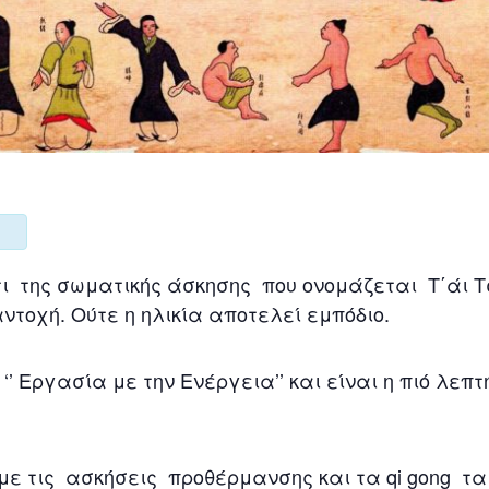
άτι της σωματικής άσκησης που ονομάζεται Τ΄άι Τ
αντοχή. Ούτε η ηλικία αποτελεί εμπόδιο.
νει ‘’ Εργασία με την Ενέργεια’’ και είναι η πιό λε
ε τις ασκήσεις προθέρμανσης και τα qi gong τα